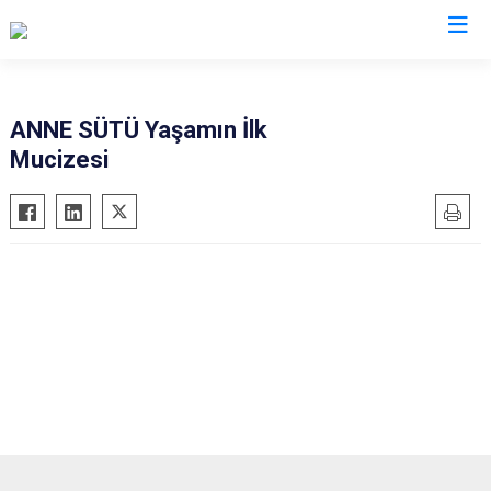
Isparta
ANNE SÜTÜ Yaşamın İlk
Mucizesi
Atabey
Senirkent
Eğirdir
Sütçüler
Gelendost
Uluborlu
Gönen
Yalvaç
Keçiborlu
Yenişarbademli
Şarkikaraağaç
Aksu