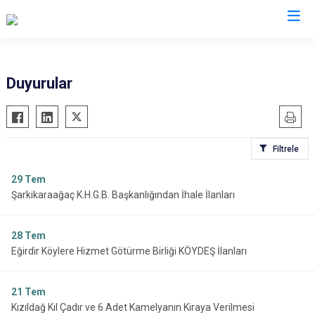
Isparta
Duyurular
Atabey
Senirkent
Eğirdir
Sütçüler
Filtrele
Gelendost
Uluborlu
Gönen
Yalvaç
29
Tem
Şarkikaraağaç K.H.G.B. Başkanlığından İhale İlanları
Keçiborlu
Yenişarbademli
Şarkikaraağaç
Aksu
28
Tem
Eğirdir Köylere Hizmet Götürme Birliği KÖYDEŞ İlanları
21
Tem
Kızıldağ Kıl Çadır ve 6 Adet Kamelyanın Kiraya Verilmesi