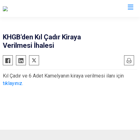
Isparta
KHGB'den Kıl Çadır Kiraya
Verilmesi İhalesi
Atabey
Senirkent
Eğirdir
Sütçüler
Gelendost
Uluborlu
Kıl Çadır ve 6 Adet Kamelyanın kiraya verilmesi ilanı için
Gönen
Yalvaç
tıklayınız.
Keçiborlu
Yenişarbademli
Şarkikaraağaç
Aksu