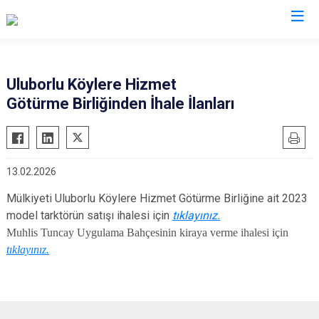
Isparta
Uluborlu Köylere Hizmet
Götürme Birliğinden İhale İlanları
Atabey
Senirkent
Eğirdir
Sütçüler
Gelendost
Uluborlu
13.02.2026
Gönen
Yalvaç
Mülkiyeti Uluborlu Köylere Hizmet Götürme Birliğine ait 2023
Keçiborlu
Yenişarbademli
model tarktörün satışı ihalesi için
tıklayınız.
Şarkikaraağaç
Aksu
Muhlis Tuncay Uygulama Bahçesinin kiraya verme ihalesi için
tıklayınız.